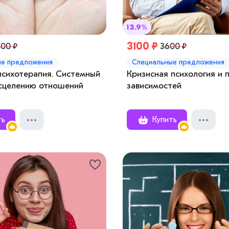
13.9%
3100 ₽
500 ₽
3600 ₽
ые предложения
Специальные предложения
психотерапия. Системный
Кризисная психология и 
исцелению отношений
зависимостей
ть
Купить