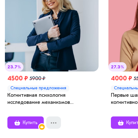
23.7%
27.3%
4500 ₽
4000 ₽
5900 ₽
5
Специальные предложения
Специальн
Когнитивная психология
Первые шаг
исследование механизмов
когнитивно
человеческого познания
студентов
Купить
Купи