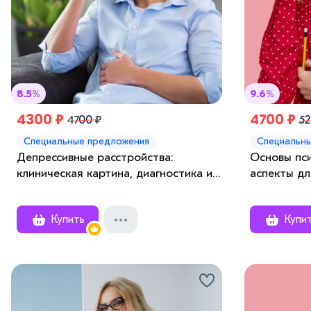
8.5%
9.6%
4300 ₽
4700 ₽
4700 ₽
52
Специальные предложения
Специальн
Депрессивные расстройства:
Основы пс
клиническая картина, диагностика и
аспекты д
терапевтические подходы
специалис
Купить
Купи