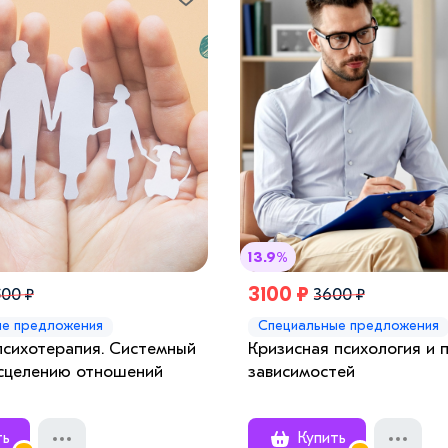
13.9%
3100 ₽
500 ₽
3600 ₽
ые предложения
Специальные предложения
психотерапия. Системный
Кризисная психология и 
исцелению отношений
зависимостей
ть
Купить