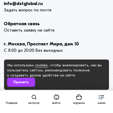
info@dstglobal.ru
Задать вопрос по почте
Обратная связь
Оставить заявку на сайте
г. Москва, Проспект Мира, дом 10
С 8:00 до 20:00 Без выходных
Мы используем
cookies
, чтобы анализировать, как вы
пользуетесь сайтом, рекомендовать
полезное
и создавать другие удобства на сайте
Принять
© 2005-2025. ИП Карлова-Ильина Елена Викторовна,
официальный сайт. Сайт demo7.dstglobal.ru использует куки-
файлы и другие технологии, чтобы помочь вам в навигации, а
также предоставить лучший пользовательский опыт,
анализировать использование наших продуктов и услуг,
Главная
каталог
войти
корзина
меню
повысить качество рекламных и маркетинговых активностей.
Если Вы не хотите, чтобы Ваши пользовательские данные