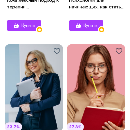
Комплексный подход к
Психология для
терапии
начинающих, как стать
психосоматических
психологом
расстройств в
Купить
Купить
современной
клинической практике
23.7%
27.3%