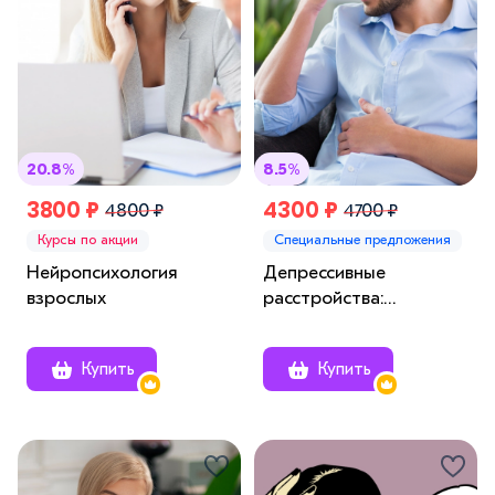
20.8%
8.5%
3800 ₽
4300 ₽
4800 ₽
4700 ₽
Курсы по акции
Специальные предложения
Нейропсихология
Депрессивные
взрослых
расстройства:
клиническая картина,
диагностика и
Купить
Купить
терапевтические
подходы