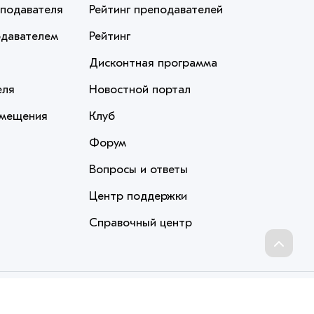
еподавателя
Рейтинг преподавателей
одавателем
Рейтинг
Дисконтная программа
еля
Новостной портал
змещения
Клуб
Форум
Вопросы и ответы
Центр поддержки
Справочный центр
Перейти
вверх
ехнологии, чтобы помочь вам в навигации, а также предоставить
овых активностей. Если Вы не хотите, чтобы Ваши