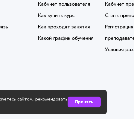
Кабинет пользователя
Кабинет пр
Как купить курс
Стать преп
вязь
Как проходят занятия
Регистрация
Какой график обучения
преподават
Условия ра
ьзуетесь сайтом, рекомендовать
Принять
 сайт. Сайт demo7.dstglobal.ru использует куки-файлы и другие т
ших продуктов и услуг, повысить качество рекламных и маркетинг