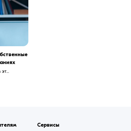
обственные
наниях
эт...
ателям
Сервисы