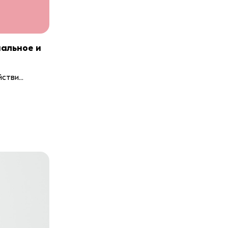
нальное и
тви...