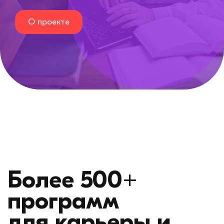
О проекте
Hайди себя и
новую
профессию на